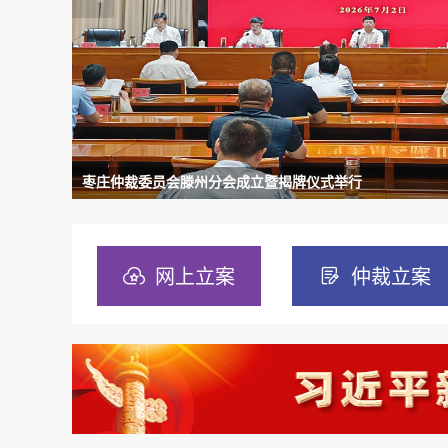
枣庄仲裁委员会滕州分会成立暨揭牌仪式举行
网上立案
仲裁立案