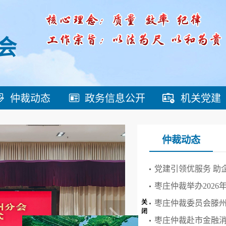
会
仲裁动态
政务信息公开
机关党建
仲裁动态
党建引领优服务 助
枣庄仲裁举办202
关
闭
枣庄仲裁委员会滕
枣庄仲裁赴市金融消