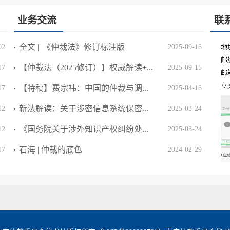
业务交流
联
全文 || 《仲裁法》修订标注版
02
2025-09-16
地
邮编
【仲裁法（2025修订）】权威解读+...
17
2025-09-15
邮箱
立案
【特稿】费宗祎：中国的仲裁与调...
17
2025-04-16
新法解读：关于涉密信息系统保密...
12
2025-03-24
《国务院关于涉外知识产权纠纷处...
12
2025-03-24
石海 | 仲裁的底色
17
2024-02-29